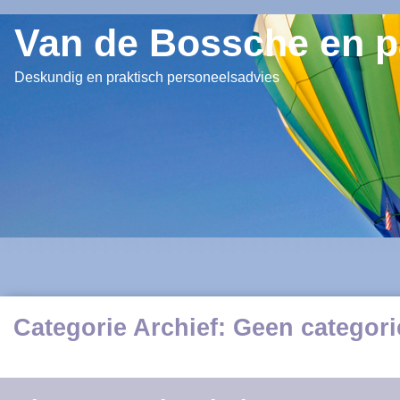
Menu
Van de Bossche en p
Deskundig en praktisch personeelsadvies
Skip to content
Categorie Archief:
Geen categori