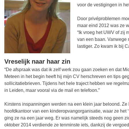
voor de vestigingen in het
Door privéproblemen moe
maar eind 2012 was ze we
“Ik vroeg het UWV of zij
van een baan. Vanwege mi
lastiger. Zo kwam ik bij C
Vreselijk naar haar zin
“De afspraak was dat ik zelf werk zou gaan zoeken en dat M
Meteen in het begin heeft hij mijn CV herschreven en tips ge
sollicitatiebrieven. Tijdens het hele traject hebben we regel
in Leiden, maar vooral via de mail en telefoon.”
Kirstens inspanningen werden na een klein jaar beloond. Ze 
hoofdkantoor van een kinderopvangorganisatie, waar ze het ‘v
ging ze na een jaar weg. Er was namelijk steeds nog geen zic
oktober 2014 verdiende ze tenminste iets, dankzij de vergoedin